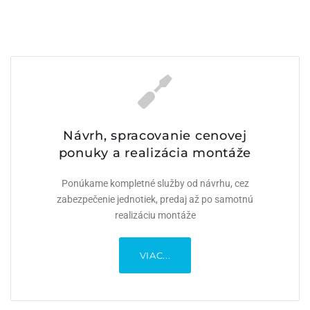
Návrh, spracovanie cenovej
Návrh, spracovanie cenovej
ponuky a realizácia montáže
ponuky a realizácia montáže​
Ponúkame kompletné služby od návrhu, cez
Ponúkame kompletné služby od návrhu, cez
zabezpečenie jednotiek, predaj až po samotnú
zabezpečenie jednotiek, predaj až po samotnú
realizáciu montáže
realizáciu montáže
VIAC...
VIAC...