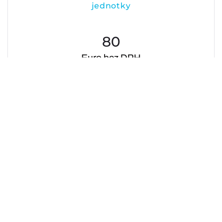
jednotky
80
Euro bez DPH
Naši odborníci skontrolujú váš systém, aby ste si boli istí, že
ste pripravení na každé ročné obdobie a počasie.
Cena servisu je vrátane dezinfekcie
DOHODNITE SI STRETNUTIE