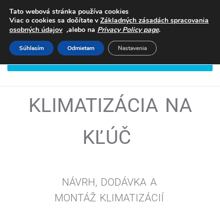
Tato webová stránka používa cookies
Viac o cookies sa dočítate v
Základných zásadách spracovania
,
.
osobných údajov
alebo na
Privacy Policy page
Súhlasím
Odmietam
Nastavenia
DOHODNITE SI STRETNUTIE
KLIMATIZÁCIA NA
KĽÚČ
NÁVRH, DODÁVKA A
MONTÁŽ
KLIMATIZÁCIÍ