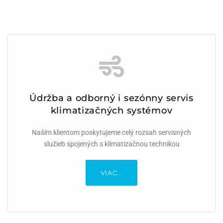
Údržba a odborný i sezónny servis
Údržba a odborný i sezónny servis
klimatizačných systémov
klimatizačných systémov​
Naším klientom poskytujeme celý rozsah servisných
Naším klientom poskytujeme celý rozsah servisných
služieb spojených s klimatizačnou technikou
služieb spojených s klimatizačnou technikou
VIAC...
VIAC...