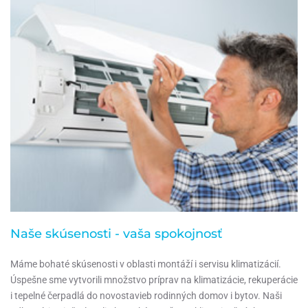
Naše skúsenosti - vaša spokojnosť
Máme bohaté skúsenosti v oblasti montáží i servisu klimatizácií.
Úspešne sme vytvorili množstvo príprav na klimatizácie, rekuperácie
i tepelné čerpadlá do novostavieb rodinných domov i bytov. Naši