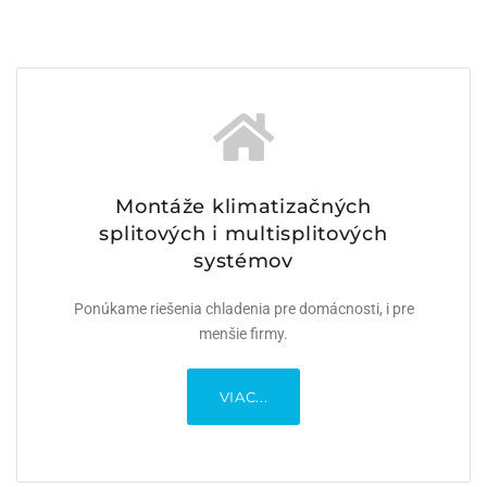
Montáže klimatizačných
Montáže klimatizačných
splitových i multisplitových
splitových i multisplitových
systémov
systémov
Ponúkame riešenia chladenia pre domácnosti, i pre
Ponúkame riešenia chladenia pre domácnosti, i pre
menšie firmy.
menšie firmy.
VIAC...
VIAC...