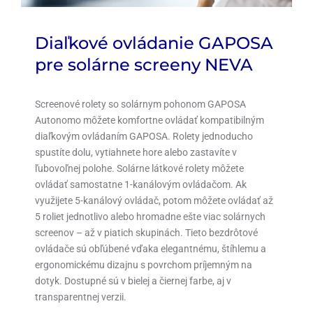
Diaľkové ovládanie GAPOSA
pre solárne screeny NEVA
Screenové rolety so solárnym pohonom GAPOSA
Autonomo môžete komfortne ovládať kompatibilným
diaľkovým ovládaním GAPOSA. Rolety jednoducho
spustíte dolu, vytiahnete hore alebo zastavíte v
ľubovoľnej polohe.
Solárne látkové rolety
môžete
ovládať samostatne 1-kanálovým ovládačom. Ak
využijete 5-kanálový ovládač, potom môžete ovládať až
5 roliet jednotlivo alebo hromadne ešte viac solárnych
screenov – až v piatich skupinách. Tieto bezdrôtové
ovládače sú obľúbené vďaka elegantnému, štíhlemu a
ergonomickému dizajnu s povrchom príjemným na
dotyk. Dostupné sú v bielej a čiernej farbe, aj v
transparentnej verzii.