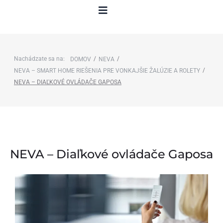
Nachádzate sa na:
/
/
DOMOV
NEVA
/
NEVA – SMART HOME RIEŠENIA PRE VONKAJŠIE ŽALÚZIE A ROLETY
NEVA – DIAĽKOVÉ OVLÁDAČE GAPOSA
NEVA – Diaľkové ovládače Gaposa