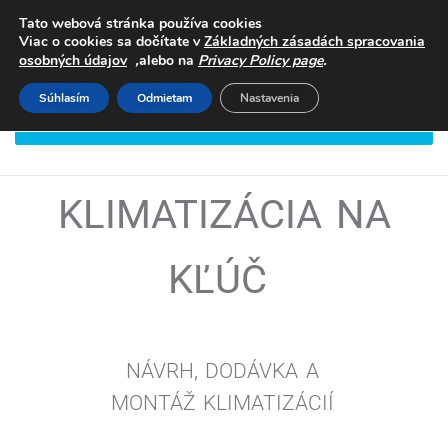
Tato webová stránka používa cookies
Viac o cookies sa dočítate v
Základných zásadách spracovania
,
.
osobných údajov
alebo na
Privacy Policy page
Súhlasím
Odmietam
Nastavenia
DOHODNITE SI STRETNUTIE
KLIMATIZÁCIA NA
KĽÚČ
NÁVRH, DODÁVKA A
MONTÁŽ
KLIMATIZÁCIÍ