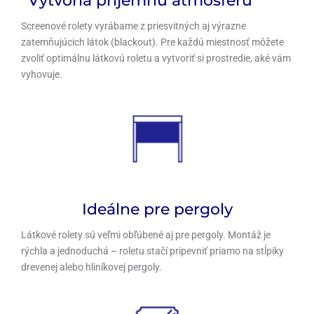
Vytvoria príjemnú atmosféru
Screenové rolety vyrábame z priesvitných aj výrazne
zatemňujúcich látok (blackout). Pre každú miestnosť môžete
zvoliť optimálnu látkovú roletu a vytvoriť si prostredie, aké vám
vyhovuje.
Ideálne pre pergoly
Látkové rolety sú veľmi obľúbené aj pre pergoly. Montáž je
rýchla a jednoduchá – roletu stačí pripevniť priamo na stĺpiky
drevenej alebo hliníkovej pergoly.