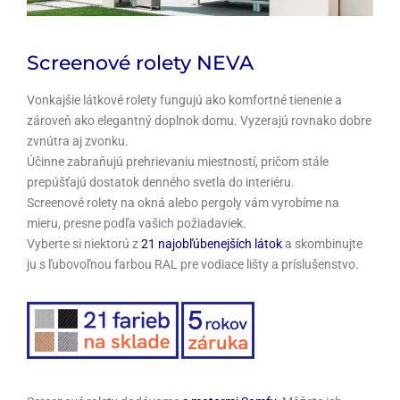
Screenové rolety NEVA
Vonkajšie látkové rolety fungujú ako komfortné tienenie a
zároveň ako elegantný doplnok domu. Vyzerajú rovnako dobre
zvnútra aj zvonku.
Účinne zabraňujú prehrievaniu miestností, pričom stále
prepúšťajú dostatok denného svetla do interiéru.
Screenové rolety na okná alebo pergoly vám vyrobíme na
mieru, presne podľa vašich požiadaviek.
Vyberte si niektorú z
21 najobľúbenejších látok
a skombinujte
ju s ľubovoľnou farbou RAL pre vodiace lišty a príslušenstvo.