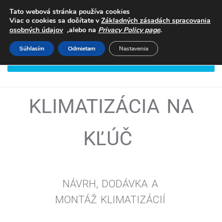
Tato webová stránka používa cookies
Viac o cookies sa dočítate v
Základných zásadách spracovania
,
.
osobných údajov
alebo na
Privacy Policy page
Súhlasím
Odmietam
Nastavenia
DOHODNITE SI STRETNUTIE
KLIMATIZÁCIA NA
KĽÚČ
NÁVRH, DODÁVKA A
MONTÁŽ
KLIMATIZÁCIÍ