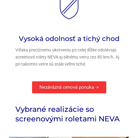
Vysoká odolnosť a tichý chod
Vďaka precíznemu ukotveniu po celej dĺžke odolávajú
screenové rolety NEVA aj silnému vetru cez 80 km/h. Aj
pri takomto vetre sú stále veľmi tiché.
Nezáväzná cenová ponuka ->
Vybrané realizácie so
screenovými roletami NEVA