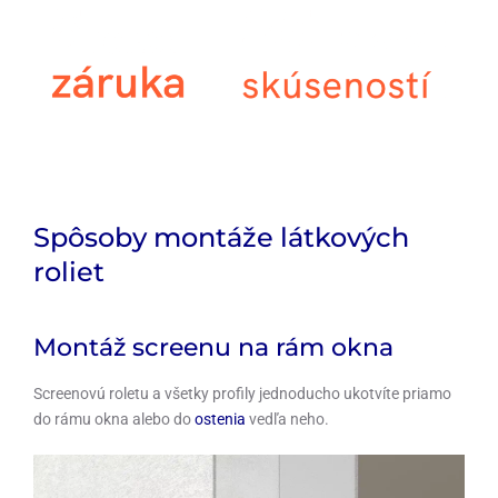
Na všetky screenové rolety NEVA vám dáme záruku 5 rokov.
Spôsoby montáže látkových
roliet
Montáž screenu na rám okna
Screenovú roletu a všetky profily jednoducho ukotvíte priamo
do rámu okna alebo do
ostenia
vedľa neho.