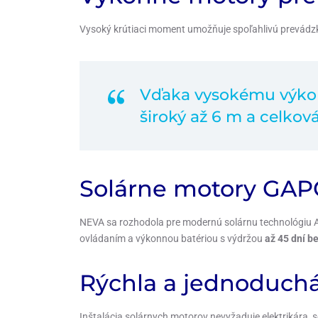
Vysoký krútiaci moment umožňuje spoľahlivú prevádzku 
Vďaka vysokému výko
široký až 6 m a celkov
Solárne motory GA
NEVA sa rozhodola pre modernú solárnu technológiu 
ovládaním a výkonnou batériou s výdržou
až 45 dní b
Rýchla a jednoduch
Inštalácia solárnych motorov nevyžaduje elektrikára, s