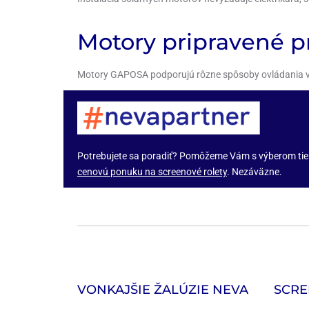
Motory pripravené p
Motory GAPOSA podporujú rôzne spôsoby ovládania 
Potrebujete sa poradiť? Pomôžeme Vám s výberom tienia
cenovú ponuku na screenové rolety
. Nezáväzne.
VONKAJŠIE ŽALÚZIE NEVA
SCRE