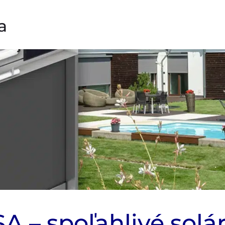
a
 – spoľahlivé solá