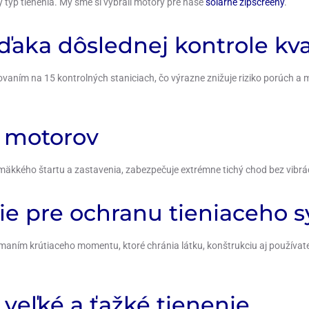
 typ tienenia. My sme si vybrali motory pre naše
solárne zipscreeny
.
aka dôslednej kontrole kva
ím na 15 kontrolných staniciach, čo výrazne znižuje riziko porúch a mi
d motorov
kkého štartu a zastavenia, zabezpečuje extrémne tichý chod bez vibrácií
e pre ochranu tieniaceho 
maním krútiaceho momentu, ktoré chránia látku, konštrukciu aj používat
veľké a ťažké tienenie