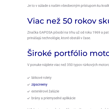
Je to v súlade s našim všeobecným prístupom ku kvali
Viac než 50 rokov sk
Značka GAPOSA pôsobí na trhu už od roku 1969 a patrí 
prinášajú technológie, ktoré obstáli v čase.
Široké portfólio mo
V ponuke nájdete viac než 350 typov rúrkových motoro
látkové rolety
zipscreeny
exteriérové žalúzie
brány a priemyselné aplikácie