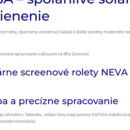
ienenie
 rolety, zipscreeny, exteriérové žalúzie a ďalšie systémy moderného ti
a precízne spracovanie s dôrazom na dlhú životnosť.
árne screenové rolety NEVA
ba a precízne spracovanie
jú výhradne v Taliansku. Vďaka tomu majú pohony GAPOSA stabilnú kval
esionálni montážnici.