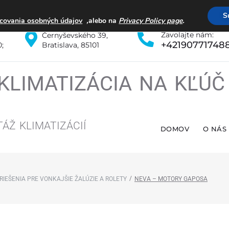
S
,
.
covania osobných údajov
alebo na
Privacy Policy page
Zavolajte nám:
Černyševského 39,
+42190771748
0;
Bratislava, 85101
KLIMATIZÁCIA NA KĽÚ
TÁŽ
KLIMATIZÁCIÍ
DOMOV
O NÁS
/
IEŠENIA PRE VONKAJŠIE ŽALÚZIE A ROLETY
NEVA – MOTORY GAPOSA