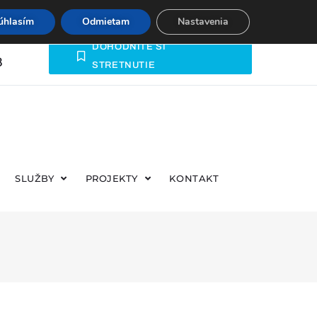
úhlasím
Odmietam
Nastavenia
DOHODNITE SI
8
STRETNUTIE
Č
SLUŽBY
PROJEKTY
KONTAKT