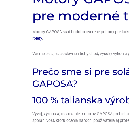
pre moderné t
Motory GAPOSA sú dlhodobo overené pohony pre látkové
rolety
.
Veríme, že aj vás osloví ich tichý chod, vysoký výkon 
Prečo sme si pre sol
GAPOSA?
100 % talianska výro
Vývoj, výroba aj testovanie motorov GAPOSA prebieha
spoľahlivosť, ktorú ocenia nároční používatelia aj prof