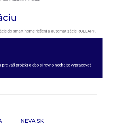
áciu
rácie do smart home riešení a automatizácie ROLLAPP.
pre váš projekt alebo si rovno nechajte vypracovať
A
NEVA SK