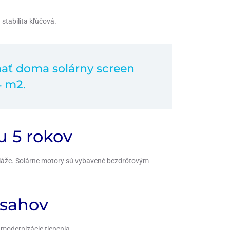
stabilita kľúčová.
ť doma solárny screen
4 m2.
 5 rokov
láže. Solárne motory sú vybavené bezdrôtovým
ásahov
 modernizácie tienenia.