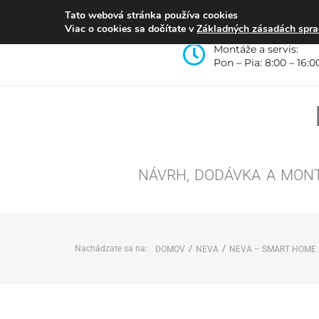
Tato webová stránka používa cookies
Viac o cookies sa dočítate v
Základných zásadách spra
Montáže a servis:
Pon – Pia: 8:00 – 16:0
NÁVRH, DODÁVKA A MON
Nachádzate sa na:
/
/
DOMOV
NEVA
NEVA – SMART HOME R