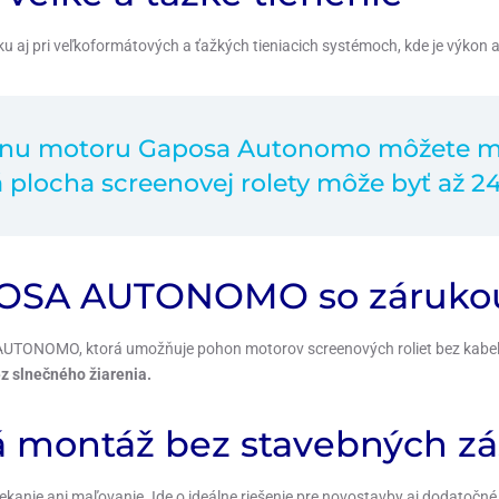
aj pri veľkoformátových a ťažkých tieniacich systémoch, kde je výkon a 
nu motoru Gaposa Autonomo môžete ma
á plocha screenovej rolety môže byť až 2
POSA AUTONOMO so zárukou
AUTONOMO, ktorá umožňuje pohon motorov screenových roliet bez kabe
ez slnečného žiarenia.
á montáž bez stavebných z
ekanie ani maľovanie. Ide o ideálne riešenie pre novostavby aj dodatočné