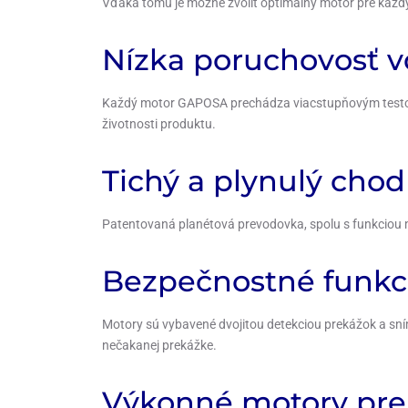
Vďaka tomu je možné zvoliť optimálny motor pre každý
Nízka poruchovosť vď
Každý motor GAPOSA prechádza viacstupňovým testovan
životnosti produktu.
Tichý a plynulý cho
Patentovaná planétová prevodovka, spolu s funkciou mä
Bezpečnostné funkci
Motory sú vybavené dvojitou detekciou prekážok a sní
nečakanej prekážke.
Výkonné motory pre 