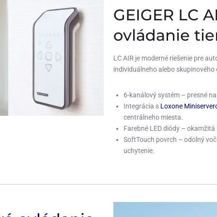
GEIGER LC AI
ovládanie tie
LC AIR je moderné riešenie pre aut
individuálneho alebo skupinového 
6-kanálový systém – presné nas
Integrácia s
Loxone Miniserve
centrálneho miesta.
Farebné LED diódy – okamžitá 
SoftTouch povrch – odolný voč
uchytenie.