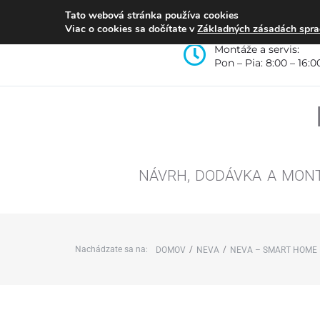
Tato webová stránka používa cookies
Viac o cookies sa dočítate v
Základných zásadách spra
Montáže a servis:
Pon – Pia: 8:00 – 16:0
NÁVRH, DODÁVKA A MON
Nachádzate sa na:
/
/
DOMOV
NEVA
NEVA – SMART HOME R