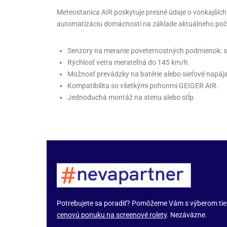
Meteostanica AIR poskytuje presné údaje o vonkajší
automatizáciu domácnosti na základe aktuálneho poč
Senzory na meranie poveternostných podmienok: sln
Rýchlosť vetra merateľná do 145 km/h.
Možnosť prevádzky na batérie alebo sieťové napája
Kompatibilita so všetkými pohonmi GEIGER AIR.
Jednoduchá montáž na stenu alebo stĺp.
Potrebujete sa poradiť? Pomôžeme Vám s výberom tienia
cenovú ponuku na screenové rolety
. Nezáväzne.