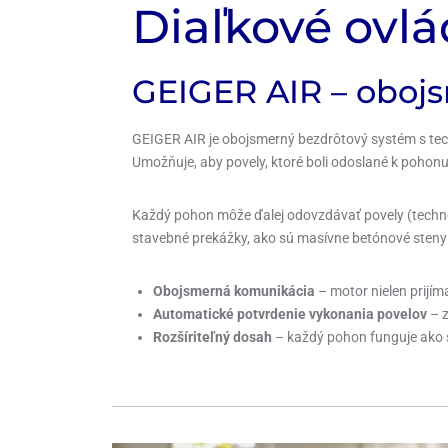
Diaľkové ovl
GEIGER AIR – oboj
GEIGER AIR je obojsmerný bezdrôtový systém s te
Umožňuje, aby povely, ktoré boli odoslané k pohonu,
Každý pohon môže ďalej odovzdávať povely (techn
stavebné prekážky, ako sú masívne betónové steny 
Obojsmerná komunikácia
– motor nielen prijíma
Automatické potvrdenie vykonania povelov
– z
Rozšíriteľný dosah
– každý pohon funguje ako s