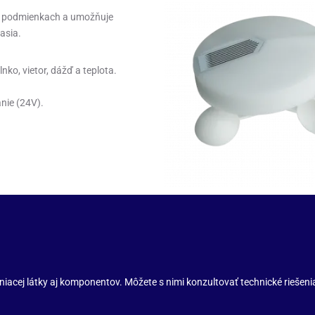
ch podmienkach a umožňuje
asia.
ko, vietor, dážď a teplota.
nie (24V).
cej látky aj komponentov. Môžete s nimi konzultovať technické riešenia 