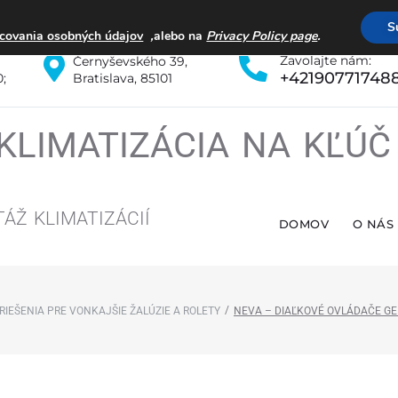
S
,
.
covania osobných údajov
alebo na
Privacy Policy page
Zavolajte nám:
Černyševského 39,
+42190771748
0;
Bratislava, 85101
KLIMATIZÁCIA NA KĽÚ
TÁŽ
KLIMATIZÁCIÍ
DOMOV
O NÁS
/
IEŠENIA PRE VONKAJŠIE ŽALÚZIE A ROLETY
NEVA – DIAĽKOVÉ OVLÁDAČE GE