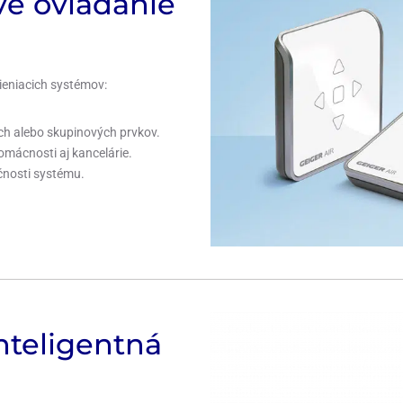
vé ovládanie
tieniacich systémov:
ch alebo skupinových prvkov.
mácnosti aj kancelárie.
čnosti systému.
nteligentná