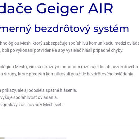
ádače Geiger AIR
smerný bezdrôtový systém
chnológiou Mesh, ktorý zabezpečuje spoľahlivú komunikáciu medzi ovlá
 boli po vykonaní potvrdené a aby vysielač hlásil prípadné chyby.
ológiou Mesh), čím sa s každým pohonom rozširuje dosah bezdrôtového
a stropy, ktoré predtým komplikovali použitie bezdrôtového ovládania.
 príkazy, ale aj odosiela spätné hlásenia.
vyšuje spoľahlivosť ovládania.
ignálový zosilňovač v Mesh sieti.