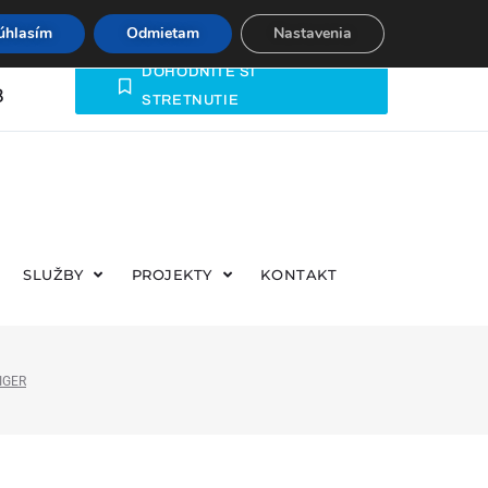
úhlasím
Odmietam
Nastavenia
DOHODNITE SI
8
STRETNUTIE
Č
SLUŽBY
PROJEKTY
KONTAKT
IGER