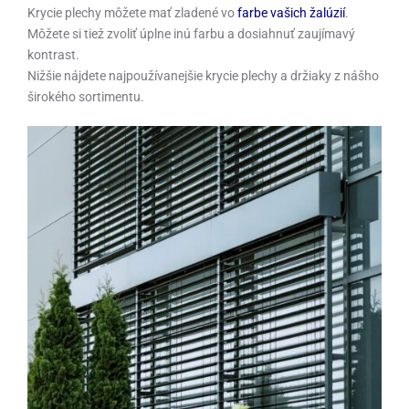
Krycie plechy môžete mať zladené vo
farbe vašich žalúzií
.
Môžete si tiež zvoliť úplne inú farbu a dosiahnuť zaujímavý
kontrast.
Nižšie nájdete najpoužívanejšie krycie plechy a držiaky z nášho
širokého sortimentu.