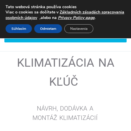
Tato webová stránka používa cookies
Viac o cookies sa dočítate v
Základných zásadách spracovania
,
.
osobných údajov
alebo na
Privacy Policy page
Súhlasím
Odmietam
Nastavenia
DOHODNITE SI STRETNUTIE
KLIMATIZÁCIA NA
KĽÚČ
NÁVRH, DODÁVKA A
MONTÁŽ
KLIMATIZÁCIÍ