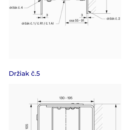
Držiak č.5