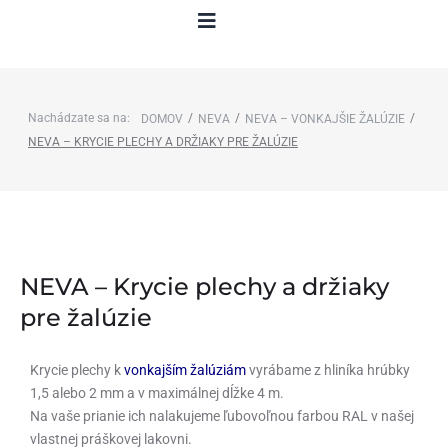
Nachádzate sa na:
/
/
/
DOMOV
NEVA
NEVA – VONKAJŠIE ŽALÚZIE
NEVA – KRYCIE PLECHY A DRŽIAKY PRE ŽALÚZIE
NEVA – Krycie plechy a držiaky
pre žalúzie
Krycie plechy k
vonkajším žalúziám
vyrábame z hliníka hrúbky
1,5 alebo 2 mm a v maximálnej dĺžke 4 m.
Na vaše prianie ich nalakujeme ľubovoľnou
farbou RAL
v našej
vlastnej práškovej lakovni.