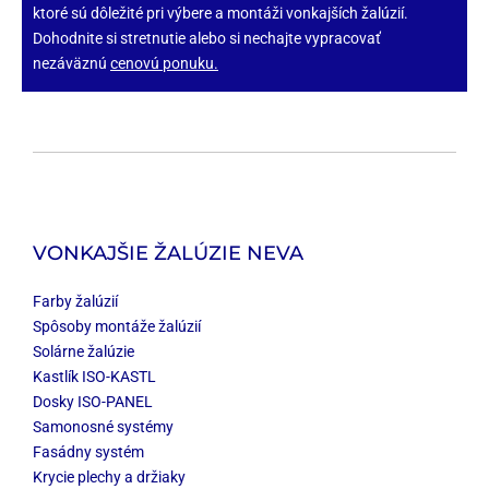
ktoré sú dôležité pri výbere a montáži vonkajších žalúzií.
Dohodnite si stretnutie alebo si nechajte vypracovať
nezáväznú
cenovú ponuku
.
VONKAJŠIE ŽALÚZIE NEVA
Farby žalúzií
Spôsoby montáže žalúzií
Solárne žalúzie
Kastlík ISO-KASTL
Dosky ISO-PANEL
Samonosné systémy
Fasádny systém
Krycie plechy a držiaky