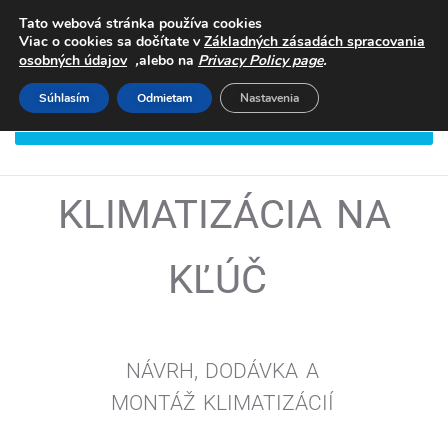
Tato webová stránka používa cookies
Viac o cookies sa dočítate v
Základných zásadách spracovania
,
.
osobných údajov
alebo na
Privacy Policy page
Súhlasím
Odmietam
Nastavenia
DOHODNITE SI STRETNUTIE
KLIMATIZÁCIA NA
KĽÚČ
NÁVRH, DODÁVKA A
MONTÁŽ
KLIMATIZÁCIÍ