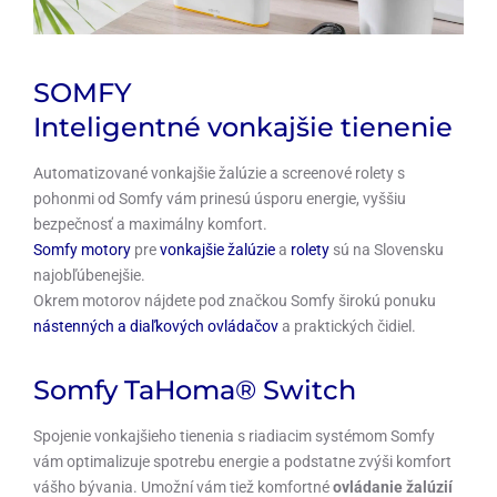
SOMFY
Inteligentné vonkajšie tienenie
Automatizované vonkajšie žalúzie a screenové rolety s
pohonmi od Somfy vám prinesú úsporu energie, vyššiu
bezpečnosť a maximálny komfort.
Somfy motory
pre
vonkajšie žalúzie
a
rolety
sú na Slovensku
najobľúbenejšie.
Okrem motorov nájdete pod značkou Somfy širokú ponuku
nástenných a diaľkových ovládačov
a praktických čidiel.
Somfy TaHoma® Switch
Spojenie vonkajšieho tienenia s riadiacim systémom Somfy
vám optimalizuje spotrebu energie a podstatne zvýši komfort
vášho bývania. Umožní vám tiež komfortné
ovládanie žalúzií