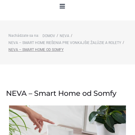
Nachádzate sa na:
/
/
DOMOV
NEVA
/
NEVA – SMART HOME RIEŠENIA PRE VONKAJŠIE ŽALÚZIE A ROLETY
NEVA – SMART HOME OD SOMFY
NEVA – Smart Home od Somfy