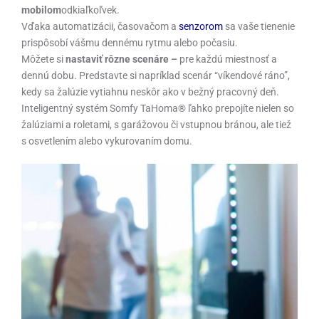
mobilom
odkiaľkoľvek.
Vďaka automatizácii, časovačom a
senzorom
sa vaše tienenie
prispôsobí vášmu dennému rytmu alebo počasiu.
Môžete si
nastaviť rôzne scenáre –
pre každú miestnosť a
dennú dobu. Predstavte si napríklad scenár “víkendové ráno”,
kedy sa žalúzie vytiahnu neskôr ako v bežný pracovný deň.
Inteligentný systém Somfy TaHoma® ľahko prepojíte nielen so
žalúziami a roletami, s garážovou či vstupnou bránou, ale tiež
s osvetlením alebo vykurovaním domu.