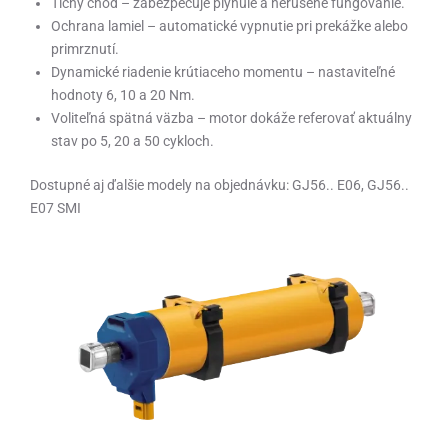
Tichý chod – zabezpečuje plynulé a nerušené fungovanie.
Ochrana lamiel – automatické vypnutie pri prekážke alebo
primrznutí.
Dynamické riadenie krútiaceho momentu – nastaviteľné
hodnoty 6, 10 a 20 Nm.
Voliteľná spätná väzba – motor dokáže referovať aktuálny
stav po 5, 20 a 50 cykloch.
Dostupné aj ďalšie modely na objednávku: GJ56.. E06, GJ56..
E07 SMI