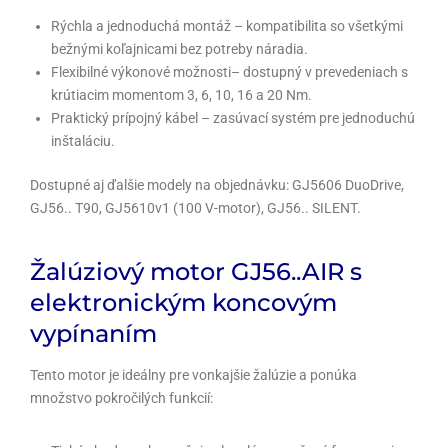
Rýchla a jednoduchá montáž – kompatibilita so všetkými
bežnými koľajnicami bez potreby náradia.
Flexibilné výkonové možnosti– dostupný v prevedeniach s
krútiacim momentom 3, 6, 10, 16 a 20 Nm.
Praktický prípojný kábel – zasúvací systém pre jednoduchú
inštaláciu.
Dostupné aj ďalšie modely na objednávku: GJ5606 DuoDrive,
GJ56.. T90, GJ5610v1 (100 V-motor), GJ56.. SILENT.
Žalúziový motor GJ56..AIR s
elektronickým koncovým
vypínaním
Tento motor je ideálny pre vonkajšie žalúzie a ponúka
množstvo pokročilých funkcií: