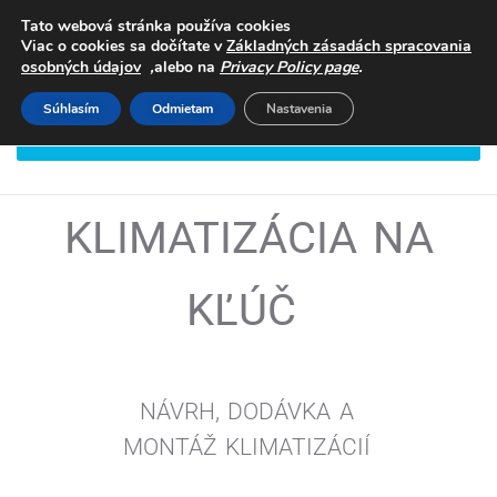
Tato webová stránka používa cookies
Viac o cookies sa dočítate v
Základných zásadách spracovania
,
.
osobných údajov
alebo na
Privacy Policy page
Súhlasím
Odmietam
Nastavenia
DOHODNITE SI STRETNUTIE
KLIMATIZÁCIA NA
KĽÚČ
NÁVRH, DODÁVKA A
MONTÁŽ
KLIMATIZÁCIÍ