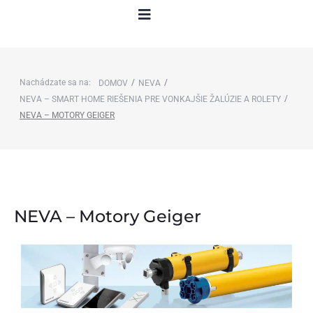
Nachádzate sa na:
/
/
DOMOV
NEVA
/
NEVA – SMART HOME RIEŠENIA PRE VONKAJŠIE ŽALÚZIE A ROLETY
NEVA – MOTORY GEIGER
NEVA – Motory Geiger