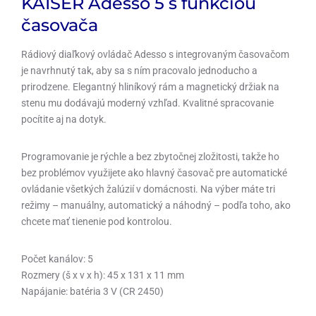
KAISER Adesso 5
s funkciou
časovača
Rádiový diaľkový ovládač Adesso s integrovaným časovačom
je navrhnutý tak, aby sa s ním pracovalo jednoducho a
prirodzene. Elegantný hliníkový rám a magnetický držiak na
stenu mu dodávajú moderný vzhľad. Kvalitné spracovanie
pocítite aj na dotyk.
Programovanie je rýchle a bez zbytočnej zložitosti, takže ho
bez problémov využijete ako hlavný časovač pre automatické
ovládanie všetkých žalúzií v domácnosti. Na výber máte tri
režimy – manuálny, automatický a náhodný – podľa toho, ako
chcete mať tienenie pod kontrolou.
Počet kanálov: 5
Rozmery (š x v x h): 45 x 131 x 11 mm
Napájanie: batéria 3 V (CR 2450)