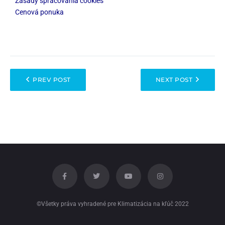
Zásady spracovania cookies
Cenová ponuka
PREV POST
NEXT POST
©Všetky práva vyhradené pre Klimatizácia na kľúč 2022