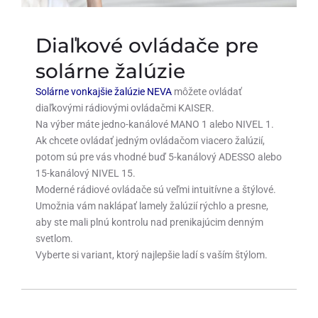
Diaľkové ovládače pre
solárne žalúzie
Solárne vonkajšie žalúzie NEVA
môžete ovládať
diaľkovými rádiovými ovládačmi KAISER.
Na výber máte jedno-kanálové MANO 1 alebo NIVEL 1.
Ak chcete ovládať jedným ovládačom viacero žalúzií,
potom sú pre vás vhodné buď 5-kanálový ADESSO alebo
15-kanálový NIVEL 15.
Moderné rádiové ovládače sú veľmi intuitívne a štýlové.
Umožnia vám naklápať lamely žalúzií rýchlo a presne,
aby ste mali plnú kontrolu nad prenikajúcim denným
svetlom.
Vyberte si variant, ktorý najlepšie ladí s vaším štýlom.