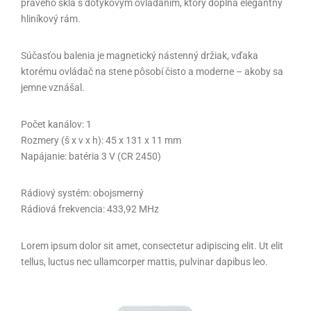
pravého skla s dotykovým ovládaním, ktorý dopĺňa elegantný
hliníkový rám.
Súčasťou balenia je magnetický nástenný držiak, vďaka
ktorému ovládač na stene pôsobí čisto a moderne – akoby sa
jemne vznášal.
Počet kanálov: 1
Rozmery (š x v x h): 45 x 131 x 11 mm
Napájanie: batéria 3 V (CR 2450)
Rádiový systém: obojsmerný
Rádiová frekvencia: 433,92 MHz
Lorem ipsum dolor sit amet, consectetur adipiscing elit. Ut elit
tellus, luctus nec ullamcorper mattis, pulvinar dapibus leo.