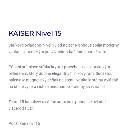
KAISER Nivel 15
Diaľkové ovládanie Nivel 15 od Kaiser Nienhaus spája moderný
vzhľad s praktickým používaním v každodennom živote.
Pôsobí prémiovo vďaka krytu z pravého skla s dotykovým
ovládaním, ktorý dopĺňa elegantný hliníkový rám. Súčasťou
balenia je magnetický držiak na stenu, vďaka ktorému ovládač
na stene vyzerá čisto a nenápadne – akoby sa vznášal.
Tento 15-kanálový ovládač umožňuje pohodlne ovládať
viacero žalúzií.
Počet kanálov: 15