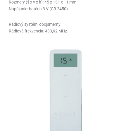
Rozmery (š x v x h): 45 x 131 x 11 mm
Napájanie: batéria 3 V (CR 2450)
Rádiový systém: obojsmerný
Rádiová frekvencia: 433,92 MHz