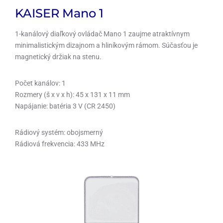
KAISER Mano 1
1-kanálový diaľkový ovládač Mano 1 zaujme atraktívnym
minimalistickým dizajnom a hliníkovým rámom. Súčasťou je
magnetický držiak na stenu.
Počet kanálov: 1
Rozmery (š x v x h): 45 x 131 x 11 mm
Napájanie: batéria 3 V (CR 2450)
Rádiový systém: obojsmerný
Rádiová frekvencia: 433 MHz