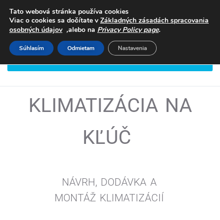
Tato webová stránka používa cookies
Viac o cookies sa dočítate v
Základných zásadách spracovania
,
.
osobných údajov
alebo na
Privacy Policy page
Súhlasím
Odmietam
Nastavenia
DOHODNITE SI STRETNUTIE
KLIMATIZÁCIA NA
KĽÚČ
NÁVRH, DODÁVKA A
MONTÁŽ
KLIMATIZÁCIÍ