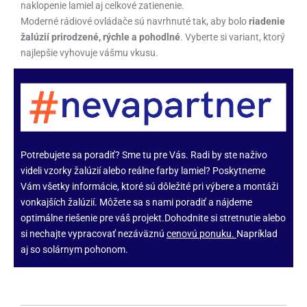
naklopenie lamiel aj celkové zatienenie.
Moderné rádiové ovládače sú navrhnuté tak, aby bolo
riadenie
žalúzií prirodzené, rýchle a pohodlné
. Vyberte si variant, ktorý
najlepšie vyhovuje vášmu vkusu.
Potrebujete sa poradiť? Sme tu pre Vás. Radi by ste naživo
videli vzorky žalúzií alebo reálne
farby lamiel
? Poskytneme
Vám všetky informácie, ktoré sú dôležité pri výbere a montáži
vonkajších žalúzií. Môžete sa s nami poradiť a nájdeme
optimálne riešenie pre váš projekt.Dohodnite si stretnutie alebo
si nechajte vypracovať nezáväznú
cenovú ponuku
.
Napríklad
aj so solárnym pohonom.