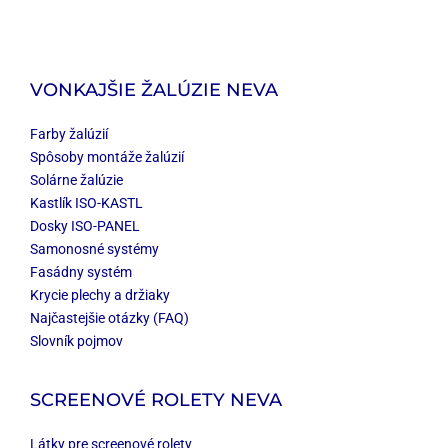
VONKAJŠIE ŽALÚZIE NEVA
Farby žalúzií
Spôsoby montáže žalúzií
Solárne žalúzie
Kastlík ISO-KASTL
Dosky ISO-PANEL
Samonosné systémy
Fasádny systém
Krycie plechy a držiaky
Najčastejšie otázky (FAQ)
Slovník pojmov
SCREENOVÉ ROLETY NEVA
Látky pre screenové rolety