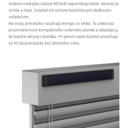
Solárne vonkajšie žalúzie NEVA
®
nepotrebujú káble. Montáž je
rýchla a čistá. Ovládať ich môžete bezdrôtovým diaľkovým
ovládačom.
Na svoju prevádzku využívajú energiu zo slnka. Tú získavajú
prostredníctvom kompaktného solárneho panela a ukladajú ju
do batérie skrytej v kastlíku. Pri plnom nabití batérie umožňujú
až 45 dní prevádzky bez slnečného svitu.