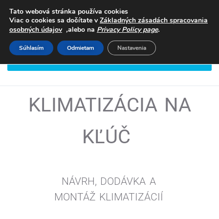
Tato webová stránka používa cookies
Viac o cookies sa dočítate v
Základných zásadách spracovania
,
.
osobných údajov
alebo na
Privacy Policy page
Súhlasím
Odmietam
Nastavenia
DOHODNITE SI STRETNUTIE
KLIMATIZÁCIA NA
KĽÚČ
NÁVRH, DODÁVKA A
MONTÁŽ
KLIMATIZÁCIÍ