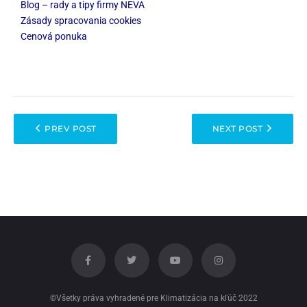
Blog – rady a tipy firmy NEVA
Zásady spracovania cookies
Cenová ponuka
PREV POST
NEXT POST
©Všetky práva vyhradené pre Klimatizácia na kľúč 2022