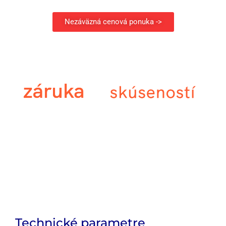
Nezáväzná cenová ponuka ->
Pri výrobe vonkajších žalúzií NEVA® dbáme na každý detail.
Používame najkvalitnejšie materiály a dômyselne navrhnuté
komponenty od európskych výrobcov. Solárny pohon je
nemeckej značky KAISER.
Na všetky vonkajšie žalúzie a screenové r
olety NEVA®
poskytujem e záruku 5 rokov.
Technické parametre