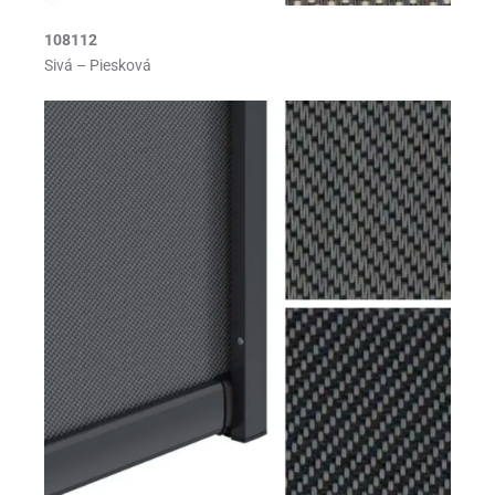
108112
Sivá – Piesková