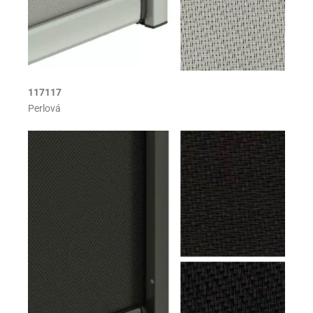
117117
Perlová