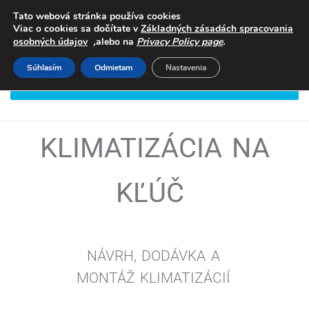
Tato webová stránka používa cookies
Viac o cookies sa dočítate v
Základných zásadách spracovania
,
.
osobných údajov
alebo na
Privacy Policy page
Súhlasím
Odmietam
Nastavenia
DOHODNITE SI STRETNUTIE
KLIMATIZÁCIA NA
KĽÚČ
NÁVRH, DODÁVKA A
MONTÁŽ
KLIMATIZÁCIÍ