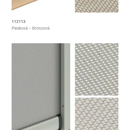
112113
Piesková – Bronzová