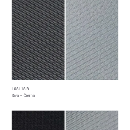
108118 B
Sivá – Čierna