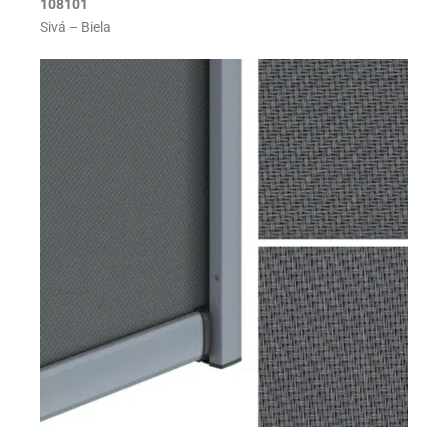
108101
Sivá – Biela