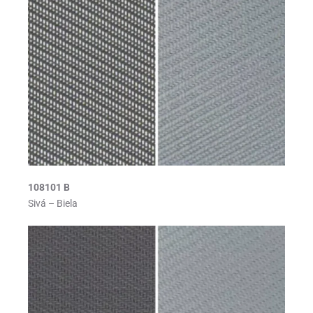
108101 B
Sivá – Biela