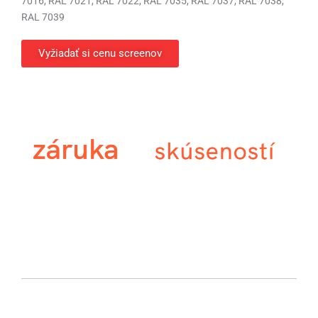
7016, RAL 7021, RAL 7022, RAL 7035, RAL 7037, RAL 7038,
RAL 7039
Vyžiadať si cenu screenov
Namiesto bežnej dvojročnej záruky poskytujeme na všetky
screenové rolety NEVA záruku až 5 rokov.