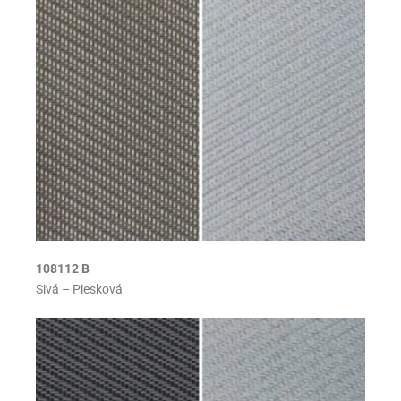
108112 B
Sivá – Piesková