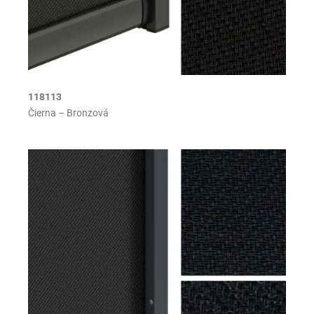
118113
Čierna – Bronzová