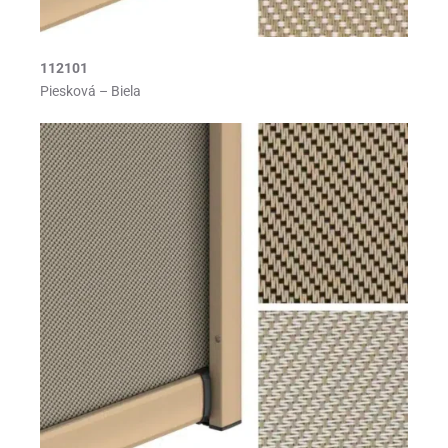
112101
Piesková – Biela