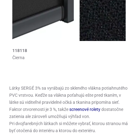
118118
Čierna
Látky SERGÉ 3% sa vyrábajú zo skleného vlákna potiahnutého
PVC vrstvou. Keďže sa vlákna poťahujú ešte pred tkaním, v
látke sú viditeľné pravidelné očká a tkanina pripomína sieť.
Faktor otvorenosti je 3 %, takže
screenové rolety
dostatočne
zatienia ale zároveň umožňujú výhľad von.
Pri dvojfarebných látkach si môžete vybrať, ktorou stranou má
byť otočená do interiéru a ktorou do exteriéru.