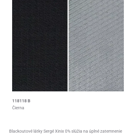
118118 B
Čierna
Blackoutové látky Sergé Xinix 0% slúžia na úplné zatemnenie