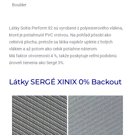
Boulder
Látky Soltis Perform 92 sú vyrobené z polyesterového vlákna,
ktoré je potiahnuté PVC vrstvou. Na pohľad pôsobí ako
celistvá plocha, pretože sa látka najskôr upletie z holých
vlákien a až potom ako celok potiahne náterom.
Má faktor otvorenosti 4 %, takže poskytuje veľmi podobnú
úroveň tienenia ako Sergé 3%.
Látky SERGÉ XINIX 0% Backout