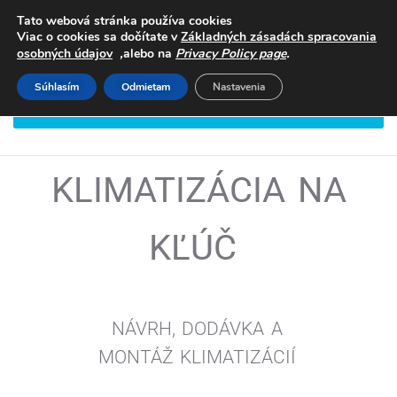
Tato webová stránka používa cookies
Viac o cookies sa dočítate v
Základných zásadách spracovania
,
.
osobných údajov
alebo na
Privacy Policy page
Súhlasím
Odmietam
Nastavenia
DOHODNITE SI STRETNUTIE
KLIMATIZÁCIA NA
KĽÚČ
NÁVRH, DODÁVKA A
MONTÁŽ
KLIMATIZÁCIÍ