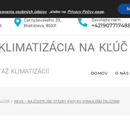
S
,
.
covania osobných údajov
alebo na
Privacy Policy page
Zavolajte nám:
Černyševského 39,
+42190771748
0;
Bratislava, 85101
KLIMATIZÁCIA NA KĽÚ
TÁŽ
KLIMATIZÁCIÍ
DOMOV
O NÁS
/
ALÚZIE
NEVA – NAJČASTEJŠIE OTÁZKY (FAQ) KU VONKAJŠÍM ŽALÚZIÁM