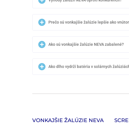
Výhody žalúzií NEVA oproti konkurencii?
Prečo sú vonkajšie žalúzie lepšie ako vnúto
Ako sú vonkajšie žalúzie NEVA zabalené?
Ako dlho vydrží batéria v solárnych žalúziác
VONKAJŠIE ŽALÚZIE NEVA
SCRE