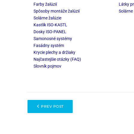
Farby žalúzií
Látky pr
Spôsoby montáže žalúzií
Solárne 
Solárne žalúzie
Kastlík ISO-KASTL
Dosky ISO-PANEL
Samonosné systémy
Fasádny systém
Krycie plechy a držiaky
Najčastejšie otázky (FAQ)
Slovník pojmov
PREV POST