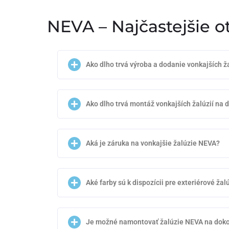
NEVA – Najčastejšie o
Ako dlho trvá výroba a dodanie vonkajších ža
Ako dlho trvá montáž vonkajších žalúzií na
Aká je záruka na vonkajšie žalúzie NEVA?
Aké farby sú k dispozícii pre exteriérové ža
Je možné namontovať žalúzie NEVA na doko