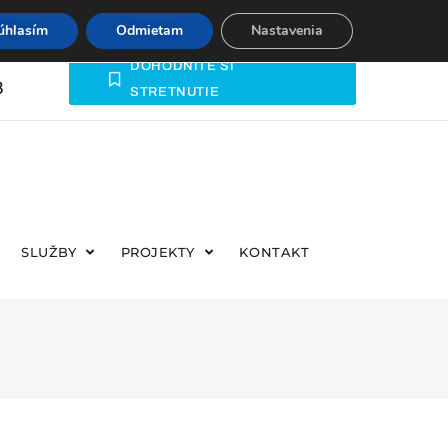
úhlasím
Odmietam
Nastavenia
DOHODNITE SI
8
STRETNUTIE
Č
SLUŽBY
PROJEKTY
KONTAKT