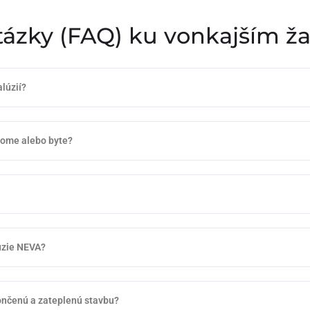
tázky (FAQ) ku vonkajším ž
lúzií?
 dome alebo byte?
lúzie NEVA?
nčenú a zateplenú stavbu?