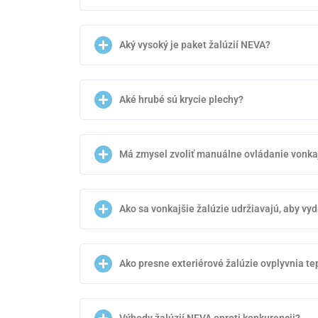
Aký vysoký je paket žalúzií NEVA?
Aké hrubé sú krycie plechy?
Má zmysel zvoliť manuálne ovládanie vonkaj
Ako sa vonkajšie žalúzie udržiavajú, aby vyd
Ako presne exteriérové žalúzie ovplyvnia t