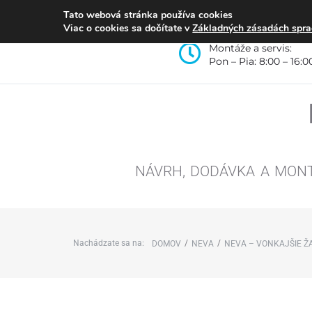
Tato webová stránka používa cookies
Viac o cookies sa dočítate v
Základných zásadách spra
Montáže a servis:
Pon – Pia: 8:00 – 16:0
NÁVRH, DODÁVKA A MON
Nachádzate sa na:
/
/
DOMOV
NEVA
NEVA – VONKAJŠIE Ž