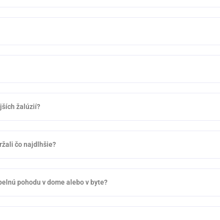
ších žalúzií?
ržali čo najdlhšie?
epelnú pohodu v dome alebo v byte?