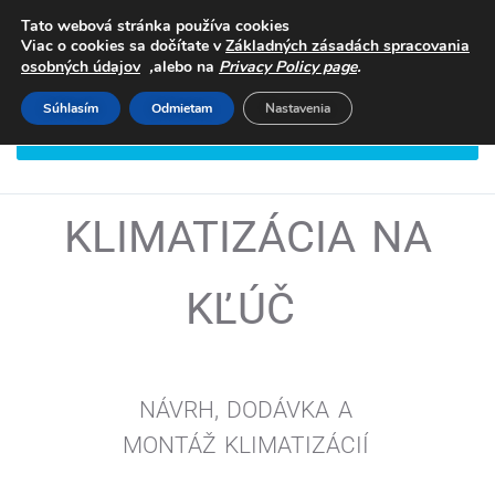
Tato webová stránka používa cookies
Viac o cookies sa dočítate v
Základných zásadách spracovania
,
.
osobných údajov
alebo na
Privacy Policy page
Súhlasím
Odmietam
Nastavenia
DOHODNITE SI STRETNUTIE
KLIMATIZÁCIA NA
KĽÚČ
NÁVRH, DODÁVKA A
MONTÁŽ
KLIMATIZÁCIÍ