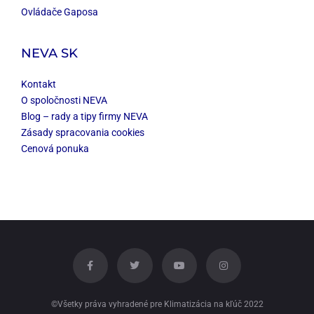
Ovládače Gaposa
NEVA SK
Kontakt
O spoločnosti NEVA
Blog – rady a tipy firmy NEVA
Zásady spracovania cookies
Cenová ponuka
©Všetky práva vyhradené pre Klimatizácia na kľúč 2022