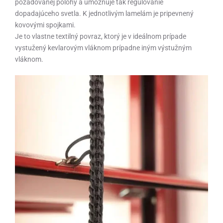
požadovanej polohy a umožňuje tak regulovanie
dopadajúceho svetla.
K jednotlivým lamelám je
pripevnený
kovovými spojkami.
Je to vlastne textilný povraz, ktorý je v ideálnom prípade
vystužený kevlarovým vláknom prípadne iným výstužným
vláknom.