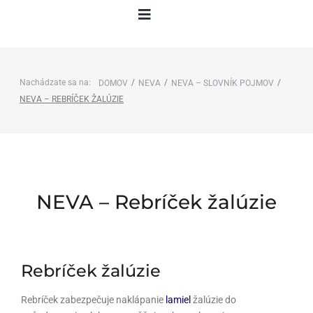
Nachádzate sa na:
/
/
/
DOMOV
NEVA
NEVA – SLOVNÍK POJMOV
NEVA – REBRÍČEK ŽALÚZIE
NEVA – Rebríček žalúzie
Rebríček žalúzie
Rebríček zabezpečuje naklápanie
lamiel
žalúzie do